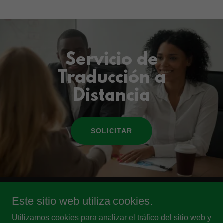
Servicio de
Traducción a
Distancia
SOLICITAR
Este sitio web utiliza cookies.
SIMPLE SOLUTIONS INC
Utilizamos cookies para analizar el tráfico del sitio web y
583 Chestnut Street, Suite 1, Lynn, MA 01904